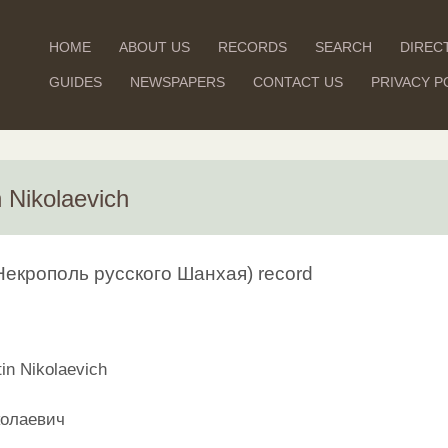
HOME
ABOUT US
RECORDS
SEARCH
DIREC
GUIDES
NEWSPAPERS
CONTACT US
PRIVACY P
n Nikolaevich
(Некрополь русского Шанхая) record
in Nikolaevich
олаевич