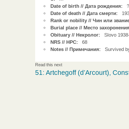
Date of birth // Дата рождения:
Date of death // Дата смерти:
193
Rank or nobility // Чин или звани
Burial place // Место захоронения
Obituary // Некролог:
Slovo 1938
NRS // НРС:
68
Notes // Примечания:
Survived by 
Read this next
51: Artchegoff (d’Arcourt), Con