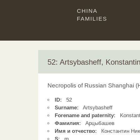
CHINA
FAMILIES
52: Artsybasheff, Konstanti
Necropolis of Russian Shanghai 
ID:
52
Surname:
Artsybasheff
Forename and paternity:
Konstant
Фамилия:
Арцыбашев
Имя и отчество:
Константин Ник
S:
m